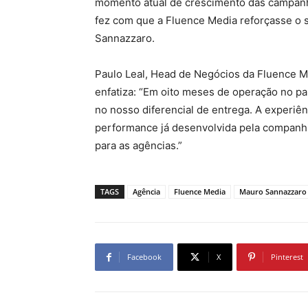
momento atual de crescimento das campanha
fez com que a Fluence Media reforçasse o 
Sannazzaro.
Paulo Leal, Head de Negócios da Fluence M
enfatiza: “Em oito meses de operação no paí
no nosso diferencial de entrega. A experiê
performance já desenvolvida pela companhi
para as agências.”
TAGS
Agência
Fluence Media
Mauro Sannazzaro
Facebook
X
Pinterest