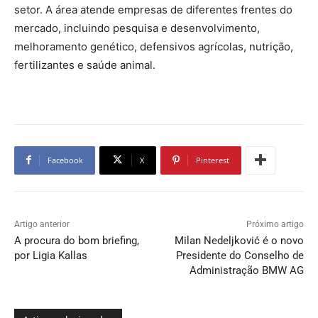
setor. A
á
rea atende empresas de diferentes frentes do
mercado, incluindo pesquisa e desenvolvimento,
melhoramento gen
é
tico, defensivos agr
í
colas, nutrição,
fertilizantes e sa
úde animal.
Facebook
X
Pinterest
Artigo anterior
Próximo artigo
A procura do bom briefing,
Milan Nedeljković é o novo
por Ligia Kallas
Presidente do Conselho de
Administração BMW AG