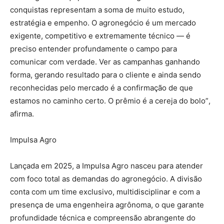
conquistas representam a soma de muito estudo,
estrat
é
gia e empenho. O agroneg
ó
cio
é
um mercado
exigente, competitivo e extremamente t
é
cnico
— é
preciso entender profundamente o campo para
comunicar com verdade. Ver as campanhas ganhando
forma, gerando resultado para o cliente e ainda sendo
reconhecidas pelo mercado
é
a confirma
ção de que
estamos no caminho certo. O pr
êmio
é
a cereja do bolo
”
,
afirma.
Impulsa Agro
Lan
ç
ada em 2025, a Impulsa Agro nasceu para atender
com foco total as demandas do agroneg
ó
cio. A divisão
conta com um time exclusivo, multidisciplinar e com a
presen
ç
a de uma engenheira agr
ô
noma, o que garante
profundidade t
é
cnica e compreensão abrangente do