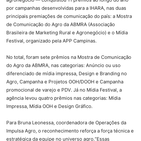
por campanhas desenvolvidas para a IHARA, nas duas
principais premiações de comunicação do pa
í
s: a Mostra
de Comunicação do Agro da ABMRA (Associação
Brasileira de Marketing Rural e Agroneg
ó
cio) e o M
í
dia
Festival, organizado pela APP Campinas.
No total, foram sete pr
ê
mios na Mostra de Comunicação
do Agro da ABMRA, nas categorias:
Anú
ncio ou uso
diferenciado de m
ídia impressa
,
Design e Branding no
Agro
,
Campanha e Projetos OOH/DOOH
e
Campanha
promocional de varejo e PDV
. Já no Mí
dia Festival, a
ag
ê
ncia levou quatro pr
ê
mios nas categorias:
Mídia
Impressa
, Mí
dia OOH
e
Design Gr
áfico
.
Para Bruna Leonessa, coordenadora de Operações da
Impulsa Agro, o reconhecimento refor
ça a força t
é
cnica e
estrat
é
gica da equipe no universo agro.
“
Essas