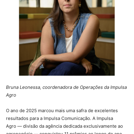
Bruna Leonessa,
coordenadora de Operações da Impulsa
Agro
O ano de 2025 marcou mais uma safra de excelentes
resultados para a Impulsa Comunicaçã
o. A Impulsa
Agro
—
divis
ão da ag
ê
ncia dedicada exclusivamente ao
agroneg
ó
cio
—
conquistou 11 pr
ê
mios ao longo do ano