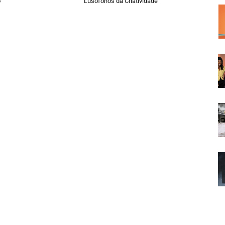
o
Lusófonos da Criatividade