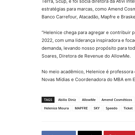
Terra, Scup, e foi sócia diretora da Ativi I
estratégias para marcas, como Amend Cosmét
Banco Carrefour, Atacadão, Mapfre e Brask
“Helenice chega para agregar e contribuir p
2022, com uma liderança inspiradora e foc
demanda, levando nosso propósito para todo 
Soares, Diretora de Revenue do AllowMe.
No meio acadêmico, Helenice é professora da
Novas Mídias e Coordenadora do MBA em E
TAGS
Abilio Diniz
AllowMe
Amend Cosméticos
Helenice Moura
MAPFRE
SKY
Speedo
Ticket