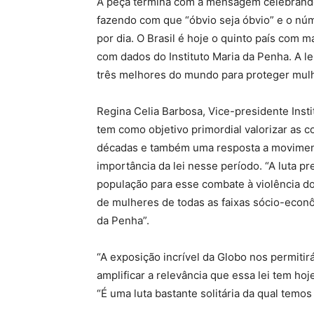
A peça termina com a mensagem celebrando
fazendo com que “óbvio seja óbvio” e o n
por dia. O Brasil é hoje o quinto país com
com dados do Instituto Maria da Penha. A l
três melhores do mundo para proteger mul
Regina Celia Barbosa, Vice-presidente Inst
tem como objetivo primordial valorizar as 
décadas e também uma resposta a moviment
importância da lei nesse período. “A luta p
população para esse combate à violência d
de mulheres de todas as faixas sócio-econôm
da Penha”.
“A exposição incrível da Globo nos permiti
amplificar a relevância que essa lei tem ho
“É uma luta bastante solitária da qual temos