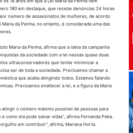
 os 18 anos em que a Lei Maria da Penha vem
úmero 180 em destaque, que recebe denúncias 24 horas
 maior número de assassinatos de mulheres, de acordo
ei Maria da Penha, no entanto, é considerada uma das
heres.
ituto Maria da Penha, afirma que a ideia da campanha
conquistas da sociedade com a lei nessas quase duas
os ultraconservadores que tentar minimizar a
recisa ser de toda a sociedade. Precisamos chamar a
oméstica que acaba atingindo todos. Estamos falando
icas. Precisamos enaltecer a lei, e a figura da Maria
rá atingir o número máximo possível de pessoas para
je e como ela pode salvar vidas”, afirma Fernanda Peka.
 orgulho em contribuir”, afirma, Mariana Horta.