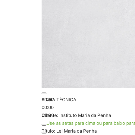
00:00
FICHA TÉCNICA
00:00
00:30
Cliente: Instituto Maria da Penha
Use as setas para cima ou para baixo par
Título: Lei Maria da Penha