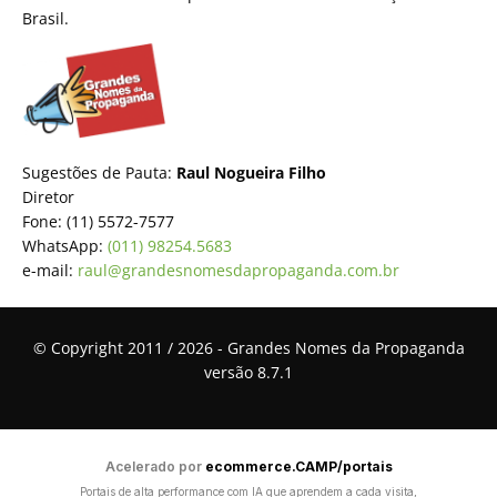
Brasil.
Sugestões de Pauta:
Raul Nogueira Filho
Diretor
Fone: (11) 5572-7577
WhatsApp:
(011) 98254.5683
e-mail:
raul@grandesnomesdapropaganda.com.br
© Copyright 2011 / 2026 - Grandes Nomes da Propaganda
versão 8.7.1
Acelerado por
ecommerce.CAMP/portais
Portais de alta performance com IA que aprendem a cada visita,