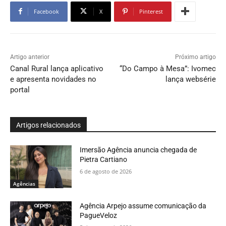
Facebook
X
Pinterest
Artigo anterior
Próximo artigo
Canal Rural lança aplicativo
“Do Campo à Mesa”: Ivomec
e apresenta novidades no
lança websérie
portal
Artigos relacionados
Imersão Agência anuncia chegada de
Pietra Cartiano
6 de agosto de 2026
Agências
Agência Arpejo assume comunicação da
PagueVeloz