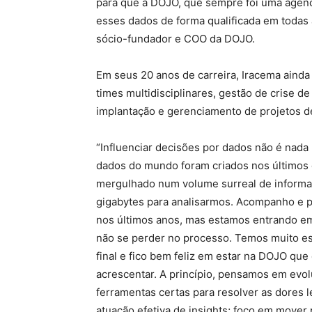
para que a DOJO, que sempre foi uma agênci
esses dados de forma qualificada em todas 
sócio-fundador e COO da DOJO.
Em seus 20 anos de carreira, Iracema aind
times multidisciplinares, gestão de crise 
implantação e gerenciamento de projetos d
“Influenciar decisões por dados não é nada
dados do mundo foram criados nos últimos d
mergulhado num volume surreal de informaç
gigabytes para analisarmos. Acompanho e p
nos últimos anos, mas estamos entrando em
não se perder no processo. Temos muito esp
final e fico bem feliz em estar na DOJO qu
acrescentar. A princípio, pensamos em evolu
ferramentas certas para resolver as dores 
atuação efetiva de insights; foco em mover