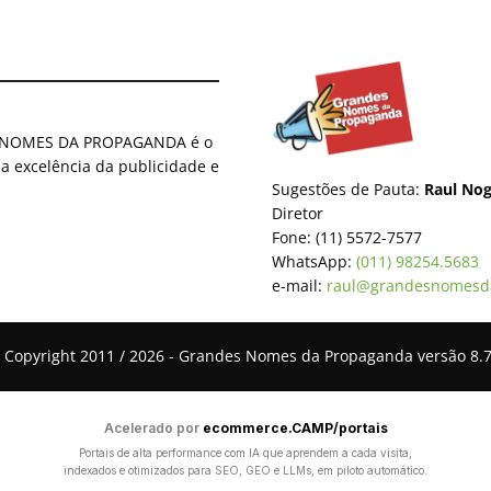
ES NOMES DA PROPAGANDA é o
 a excelência da publicidade e
Sugestões de Pauta:
Raul Nog
Diretor
Fone: (11) 5572-7577
WhatsApp:
(011) 98254.5683
e-mail:
raul@grandesnomesd
 Copyright 2011 / 2026 - Grandes Nomes da Propaganda versão 8.7
Acelerado por
ecommerce.CAMP/portais
Portais de alta performance com IA que aprendem a cada visita,
indexados e otimizados para SEO, GEO e LLMs, em piloto automático.