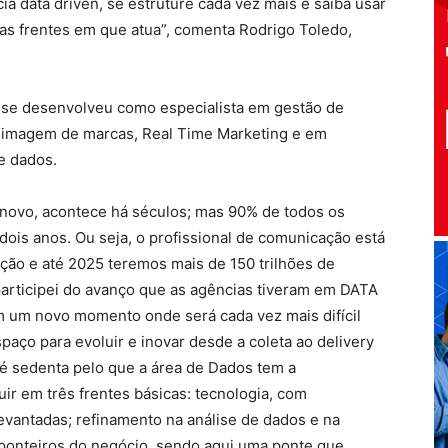
a data driven, se estruture cada vez mais e saiba usar
as frentes em que atua”, comenta Rodrigo Toledo,
a se desenvolveu como especialista em gestão de
de imagem de marcas, Real Time Marketing e em
e dados.
 novo, acontece há séculos; mas 90% de todos os
ois anos. Ou seja, o profissional de comunicação está
ão e até 2025 teremos mais de 150 trilhões de
articipei do avanço que as agências tiveram em DATA
 um novo momento onde será cada vez mais difícil
aço para evoluir e inovar desde a coleta ao delivery
e é sedenta pelo que a área de Dados tem a
ir em três frentes básicas: tecnologia, com
levantadas; refinamento na análise de dados e na
 ponteiros do negócio, sendo aqui uma ponte que