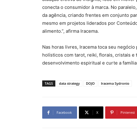
conecta o consumidor à marca. No paralelo,
da agência, criando frentes em conjunto pa
mesmo em projetos liderados por Conteúdo, 
alimento.”, afirma Iracema.
Nas horas livres, Iracema toca seu negóci
holísticos com tarot, reiki, florais, cristais 
desenvolvimento espiritual e curte a família
TAGS
data strategy
DOJO
Iracema Sydronio
Facebook
X
Pinterest