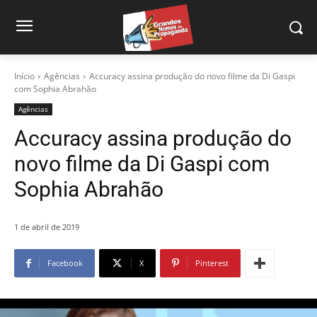
Início
Agências
Accuracy assina produção do novo filme da Di Gaspi
com Sophia Abrahão
Agências
Accuracy assina produção do
novo filme da Di Gaspi com
Sophia Abrahão
1 de abril de 2019
Facebook
X
Pinterest