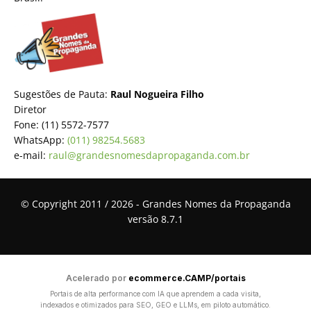
Sugestões de Pauta:
Raul Nogueira Filho
Diretor
Fone: (11) 5572-7577
WhatsApp:
(011) 98254.5683
e-mail:
raul@grandesnomesdapropaganda.com.br
© Copyright 2011 / 2026 - Grandes Nomes da Propaganda
versão 8.7.1
Acelerado por
ecommerce.CAMP/portais
Portais de alta performance com IA que aprendem a cada visita,
indexados e otimizados para SEO, GEO e LLMs, em piloto automático.