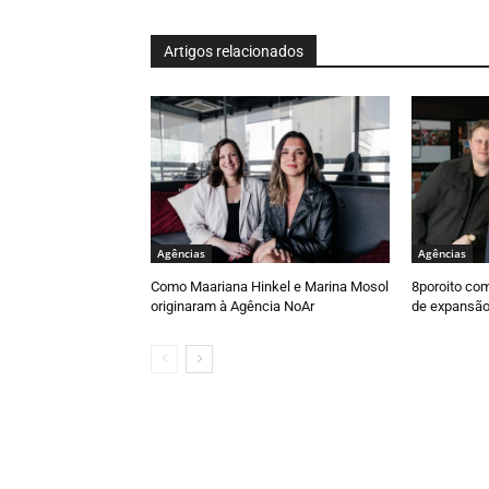
Artigos relacionados
Agências
Agências
Como Maariana Hinkel e Marina Mosol
8poroito com
originaram à Agência NoAr
de expansã