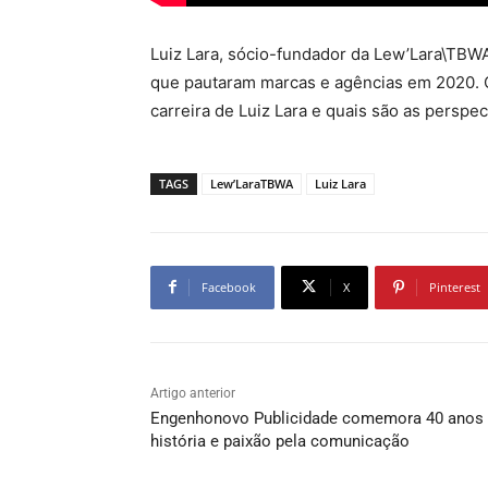
Luiz Lara, sócio-fundador da Lew’Lara\TBW
que pautaram marcas e agências em 2020.
carreira de Luiz Lara e quais são as perspec
TAGS
Lew’LaraTBWA
Luiz Lara
Facebook
X
Pinterest
Artigo anterior
Engenhonovo Publicidade comemora 40 anos
história e paixão pela comunicação