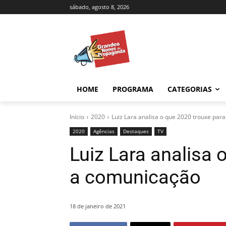
sábado, agosto 8, 2026
HOME
PROGRAMA
CATEGORIAS
Início
2020
Luiz Lara analisa o que 2020 trouxe par
2020
Agências
Destaques
TV
Luiz Lara analisa 
a comunicação
18 de janeiro de 2021