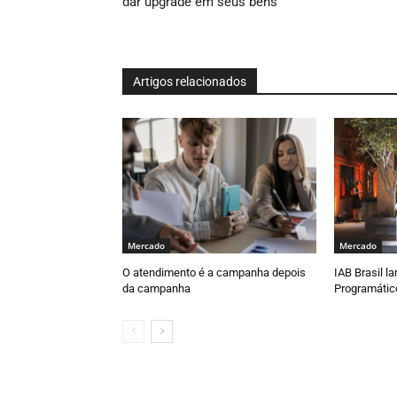
dar upgrade em seus bens
Artigos relacionados
Mercado
Mercado
O atendimento é a campanha depois
IAB Brasil 
da campanha
Programátic