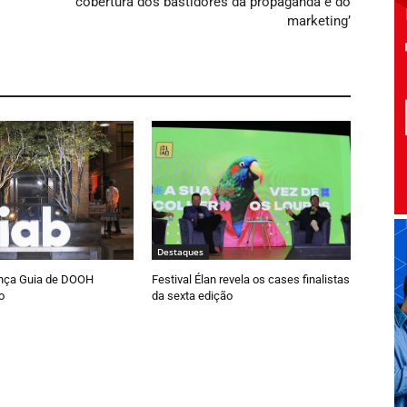
cobertura dos bastidores da propaganda e do
marketing’
Destaques
lança Guia de DOOH
Festival Élan revela os cases finalistas
o
da sexta edição