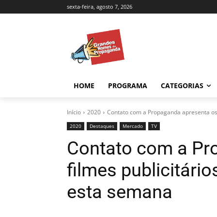
sexta-feira, agosto 7, 2026
HOME
PROGRAMA
CATEGORIAS
Início
2020
Contato com a Propaganda apresenta os f
2020
Destaques
Mercado
TV
Contato com a Pr
filmes publicitári
esta semana