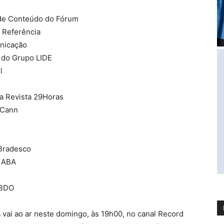
 de Conteúdo do Fórum
a Referência
nicação
 do Grupo LIDE
l
a Revista 29Horas
cCann
 Bradesco
a ABA
BBDO
ai ao ar neste domingo, às 19h00, no canal Record