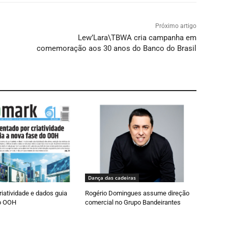
Próximo artigo
Lew’Lara\TBWA cria campanha em
comemoração aos 30 anos do Banco do Brasil
Dança das cadeiras
riatividade e dados guia
Rogério Domingues assume direção
o OOH
comercial no Grupo Bandeirantes