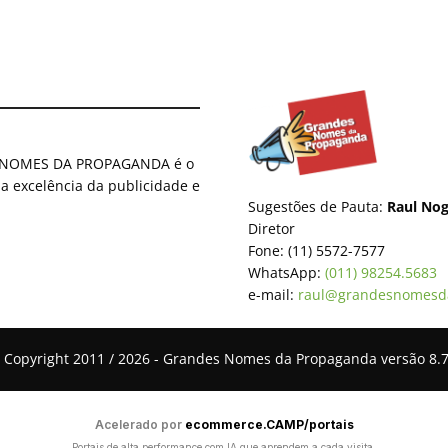
ES NOMES DA PROPAGANDA é o
 a excelência da publicidade e
Sugestões de Pauta:
Raul Nog
Diretor
Fone: (11) 5572-7577
WhatsApp:
(011) 98254.5683
e-mail:
raul@grandesnomesd
 Copyright 2011 / 2026 - Grandes Nomes da Propaganda versão 8.7
Acelerado por
ecommerce.CAMP/portais
Portais de alta performance com IA que aprendem a cada visita,