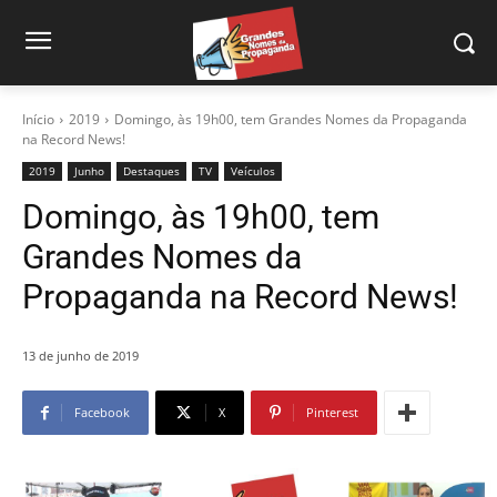
Início
2019
Domingo, às 19h00, tem Grandes Nomes da Propaganda
na Record News!
2019
Junho
Destaques
TV
Veículos
Domingo, às 19h00, tem
Grandes Nomes da
Propaganda na Record News!
13 de junho de 2019
Facebook
X
Pinterest