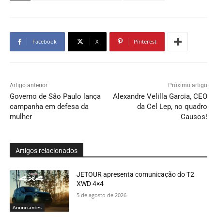
Facebook
X
Pinterest
Artigo anterior
Próximo artigo
Governo de São Paulo lança
Alexandre Velilla Garcia, CEO
campanha em defesa da
da Cel Lep, no quadro
mulher
Causos!
Artigos relacionados
JETOUR apresenta comunicação do T2
XWD 4×4
5 de agosto de 2026
Anunciantes