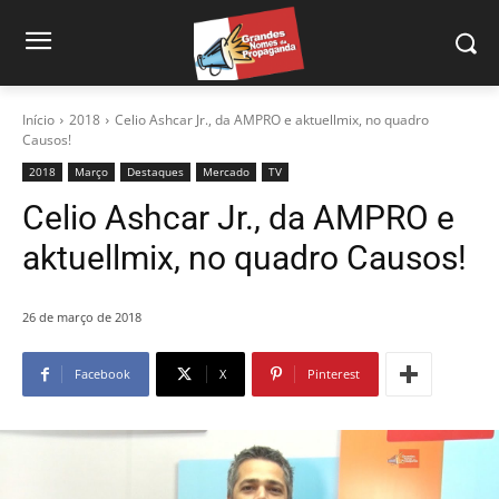
Início
2018
Celio Ashcar Jr., da AMPRO e aktuellmix, no quadro
Causos!
2018
Março
Destaques
Mercado
TV
Celio Ashcar Jr., da AMPRO e
aktuellmix, no quadro Causos!
26 de março de 2018
Facebook
X
Pinterest